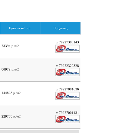
Цена за м2, т.р.
Продавец
т. 79227303143
73394
р./м2
т. 79222320328
80979
р./м2
т. 79227001636
144828
р./м2
т. 79227001131
229758
р./м2