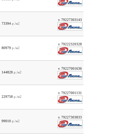
т. 79227303143
73394
р./м2
т. 79222320328
80979
р./м2
т. 79227001636
144828
р./м2
т. 79227001131
229758
р./м2
т. 79227303833
99010
р./м2