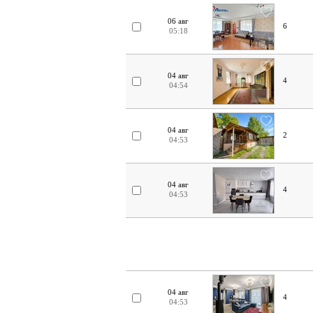
06 авг
6
05:18
04 авг
4
04:54
04 авг
2
04:53
04 авг
4
04:53
04 авг
4
04:53