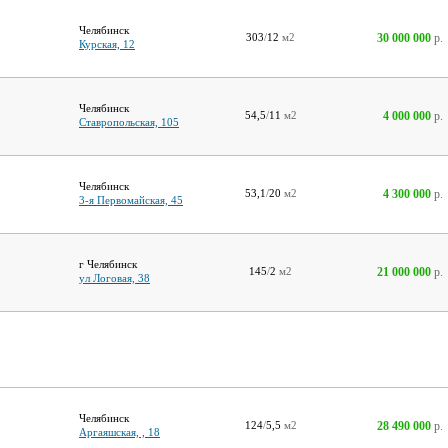
Челябинск
30 000 000
р.
303
/
12
м2
Курская, 12
Челябинск
4 000 000
р.
54,5
/
11
м2
Ставропольская, 105
Челябинск
4 300 000
р.
53,1
/
20
м2
3-я Первомайская, 45
г Челябинск
21 000 000
р.
145
/
2
м2
ул Логовая, 38
Челябинск
28 490 000
р.
124
/
5,5
м2
Аргаяшская, , 18