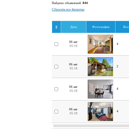
Найдено объявлений:
844
Сбросить все фильтры
0
Дата
Фотография
Кол
06 авг
4
05:19
06 авг
2
05:18
06 авг
4
05:18
06 авг
4
05:18