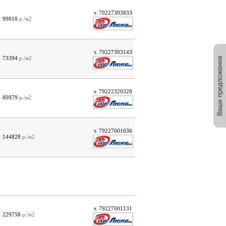
т. 79227303833
99010
р./м2
т. 79227303143
73394
р./м2
т. 79222320328
80979
р./м2
т. 79227001636
144828
р./м2
т. 79227001131
229758
р./м2