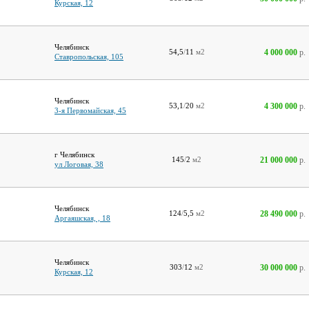
Курская, 12
Челябинск
4 000 000
р.
54,5
/
11
м2
Ставропольская, 105
Челябинск
4 300 000
р.
53,1
/
20
м2
3-я Первомайская, 45
г Челябинск
21 000 000
р.
145
/
2
м2
ул Логовая, 38
Челябинск
28 490 000
р.
124
/
5,5
м2
Аргаяшская, , 18
Челябинск
30 000 000
р.
303
/
12
м2
Курская, 12