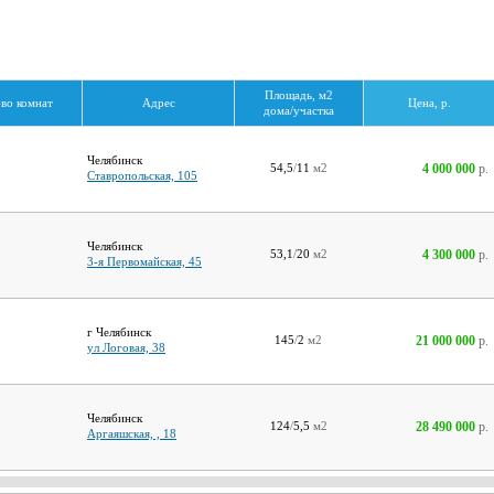
Площадь, м2
-во комнат
Адрес
Цена, р.
дома/участка
Челябинск
4 000 000
р.
54,5
/
11
м2
Ставропольская, 105
Челябинск
4 300 000
р.
53,1
/
20
м2
3-я Первомайская, 45
г Челябинск
21 000 000
р.
145
/
2
м2
ул Логовая, 38
Челябинск
28 490 000
р.
124
/
5,5
м2
Аргаяшская, , 18