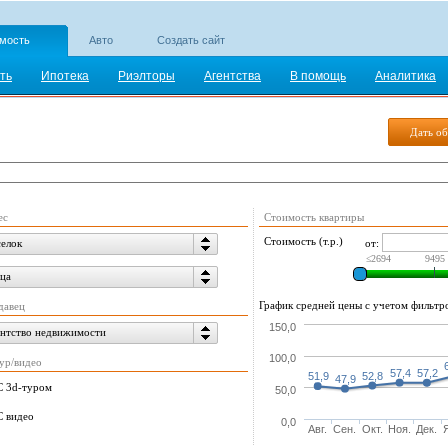
мость
Авто
Создать сайт
ть
Ипотека
Риэлторы
Агентства
В помощь
Аналитика
Дать об
ес
Стоимость квартиры
Стоимость (т.р.)
от:
елок
≤2694
9495
ца
График средней цены с учетом фильтров
давец
150,0
нтство недвижимости
100,0
ур/видео
57,4
57,2
51,9
52,8
47,9
С 3d-туром
50,0
С видео
0,0
Авг.
Сен.
Окт.
Ноя.
Дек.