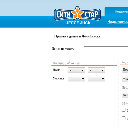
Недвижи
Недвижимос
ЧЕЛЯБИНСК
Продажа домов в Челябинске
Поиск по тексту
2
Адр
Площадь, м
от - до
Пос
Дома
-
-
Участка
-
-
Ули
Про
Аге
3d-т