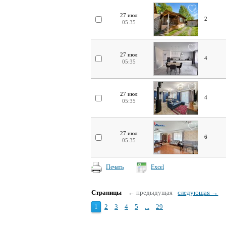
27 июл
2
05:35
27 июл
4
05:35
27 июл
4
05:35
27 июл
6
05:35
Печать
Excel
Страницы
← предыдущая
следующая →
1
2
3
4
5
...
29