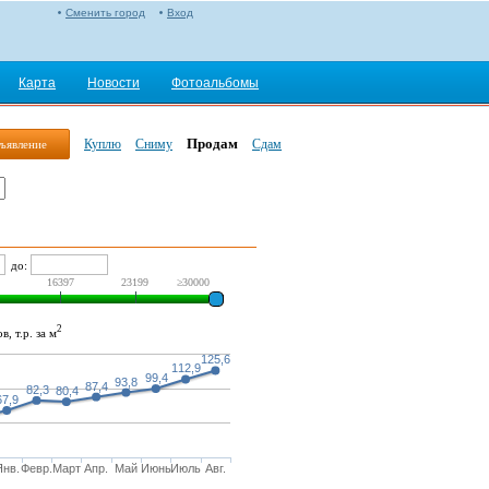
Сменить город
Вход
Карта
Новости
Фотоальбомы
Продам
Куплю
Сниму
Сдам
ъявление
до:
16397
23199
≥30000
2
, т.р. за м
125,6
112,9
99,4
93,8
87,4
82,3
80,4
67,9
Янв.
Февр.
Март
Апр.
Май
Июнь
Июль
Авг.