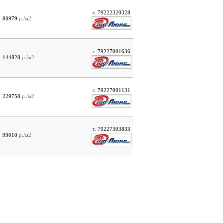
т. 79222320328
80979
р./м2
т. 79227001636
144828
р./м2
т. 79227001131
229758
р./м2
т. 79227303833
99010
р./м2