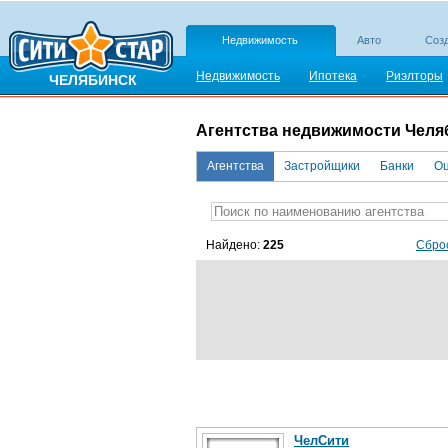
Недвижимость
Авто
Созд
Недвижимость
Ипотека
Риэлторы
ЧЕЛЯБИНСК
Агентства недвижимости Челя
Агентства
Застройщики
Банки
Оц
Найдено:
225
Сбро
ЧелСити