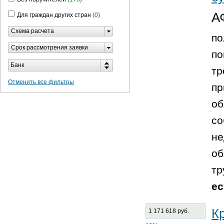
А
Для граждан других стран
(0)
Схема расчета
по
Срок рассмотрения заявки
по
Банк
тр
Отменить все фильтры
пр
об
со
не
об
тр
ес
К
1 171 618 руб.