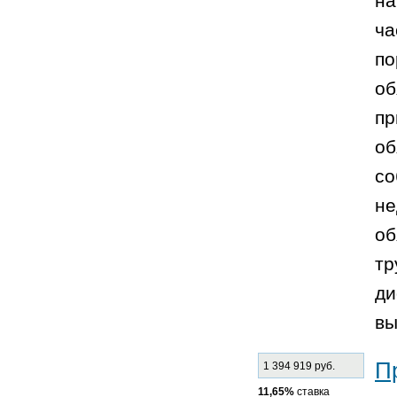
на
ча
по
об
пр
об
со
не
об
тр
ди
вы
П
1 394 919 руб.
11,65%
ставка