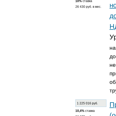
10%
ставка
н
26 430 руб. в мес.
д
Н
У
на
до
не
пр
об
тр
П
1 225 016 руб.
10,4%
ставка
(