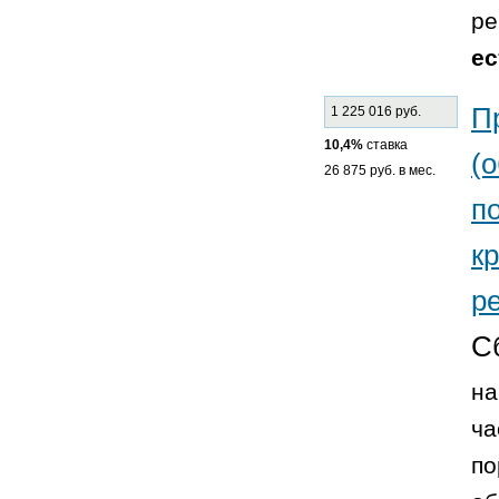
ре
ес
П
1 225 016 руб.
10,4%
ставка
(
26 875 руб. в мес.
п
к
р
С
на
ча
по