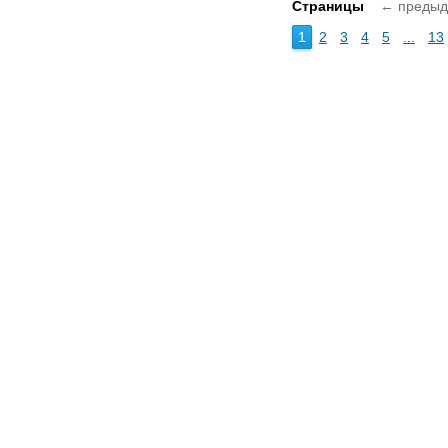
Страницы
← преды
1
2
3
4
5
...
13