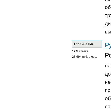
об
тр
ди
вы
Р
1 443 303 руб.
12%
ставка
Р
28 694 руб. в мес.
на
до
не
пр
об
со