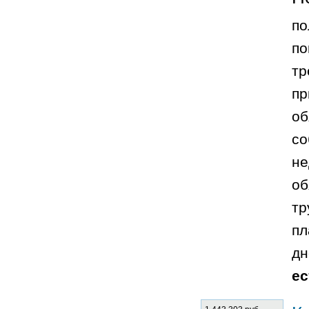
по
по
тр
пр
об
со
не
об
тр
пл
дн
ес