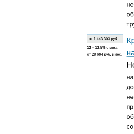
не
об
тр
К
от 1 443 303 руб.
12 – 12,5%
ставка
н
от 28 694 руб. в мес.
Н
на
до
не
пр
об
со