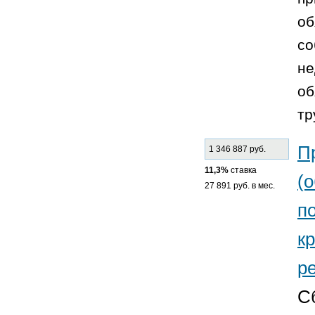
об
со
не
об
тр
П
1 346 887 руб.
11,3%
ставка
(
27 891 руб. в мес.
п
к
р
С