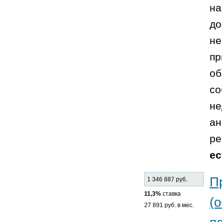
на
до
не
пр
об
со
не
ан
ре
ес
П
1 346 887 руб.
11,3%
ставка
(
27 891 руб. в мес.