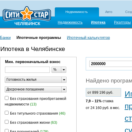
Недвижимость
Авто
Созд
Недвижимость
Ипотека
Риэлторы
ЧЕЛЯБИНСК
Банки
Ипотечные программы
Ипотечный калькулятор
Ипотека в Челябинске
Мин. первоначальный взнос
%
Готовность жилья
Найдено програм
Досрочное погашение
И
от 899 196 руб.
Без страхования приобретаемой
7,9 – 11%
ставка
п
недвижимости
(13)
от 24 160 руб. в мес.
Без титульного страхования
(46)
с
Без страхования жизни
(63)
с
Без поручителей
(178)