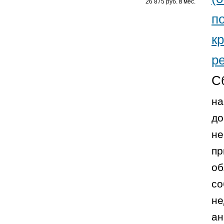
26 875 руб. в мес.
п
к
р
С
на
до
не
пр
об
со
не
ан