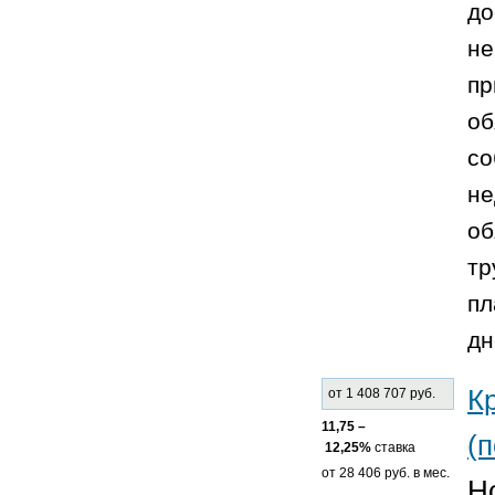
до
не
пр
об
со
не
об
тр
пл
дн
К
от 1 408 707 руб.
11,75 –
(п
12,25%
ставка
от 28 406 руб. в мес.
Н