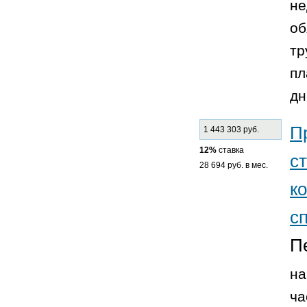
не
об
тр
пл
дн
П
1 443 303 руб.
12%
ставка
с
28 694 руб. в мес.
к
с
П
на
ча