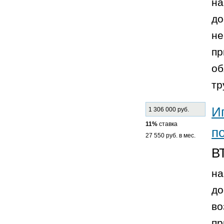
на
до
не
пр
об
тр
И
1 306 000 руб.
11%
ставка
п
27 550 руб. в мес.
В
на
до
во
пр