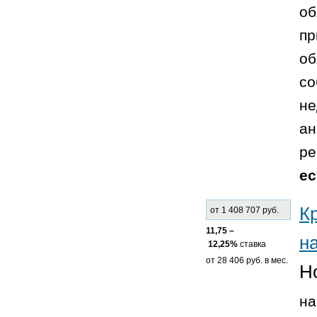
об
пр
об
со
не
ан
ре
ес
К
от 1 408 707 руб.
11,75 –
н
12,25%
ставка
от 28 406 руб. в мес.
Н
на