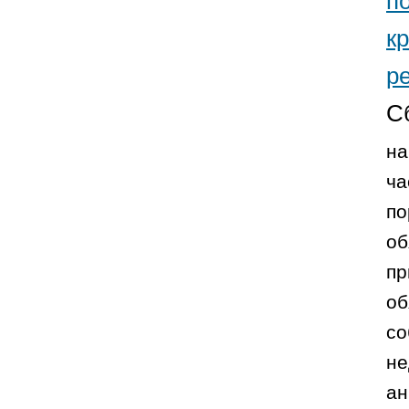
п
к
р
С
на
ча
по
об
пр
об
со
не
ан