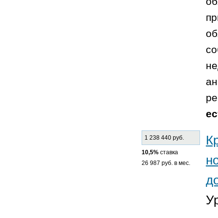
об
пр
об
со
не
ан
ре
ес
К
1 238 440 руб.
10,5%
ставка
н
26 987 руб. в мес.
д
У