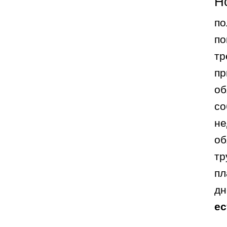
Н
по
по
тр
пр
об
со
не
об
тр
пл
дн
ес