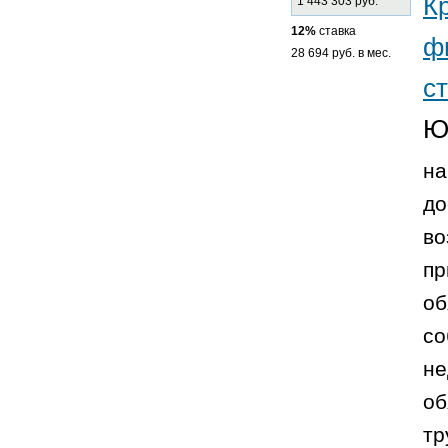
К
1 443 303 руб.
12%
ставка
ф
28 694 руб. в мес.
с
Ю
на
до
во
пр
об
со
не
об
тр