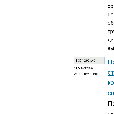
со
не
об
тр
ди
вы
П
1 374 291 руб.
11,5%
ставка
с
28 119 руб. в мес.
к
с
П