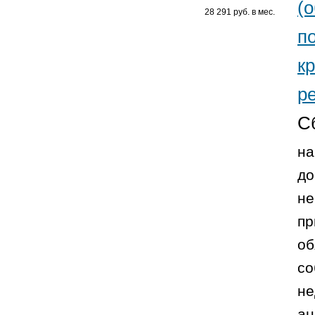
(
28 291 руб. в мес.
п
к
р
С
на
до
не
пр
об
со
не
ан