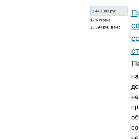
П
1 443 303 руб.
12%
ставка
о
28 694 руб. в мес.
с
с
П
на
до
не
пр
об
со
не