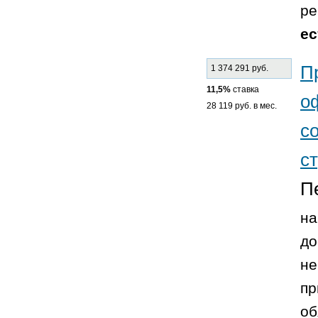
ре
ес
П
1 374 291 руб.
11,5%
ставка
о
28 119 руб. в мес.
с
с
П
на
до
не
пр
об