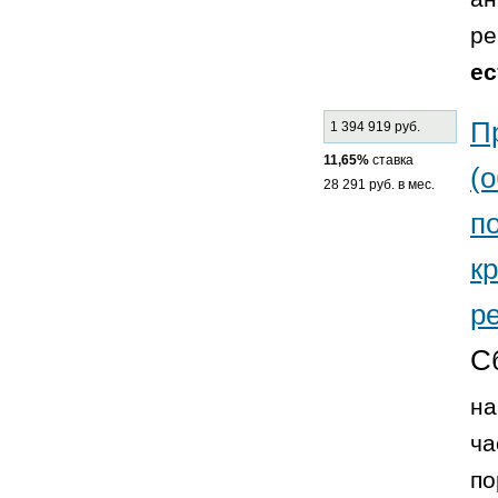
ре
ес
П
1 394 919 руб.
11,65%
ставка
(
28 291 руб. в мес.
п
к
р
С
на
ча
по