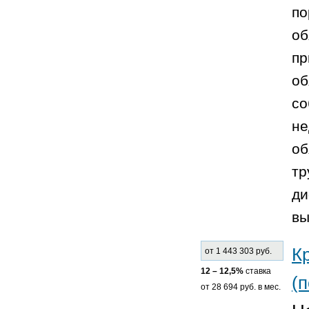
по
об
пр
об
со
не
об
тр
ди
вы
К
от 1 443 303 руб.
12 – 12,5%
ставка
(п
от 28 694 руб. в мес.