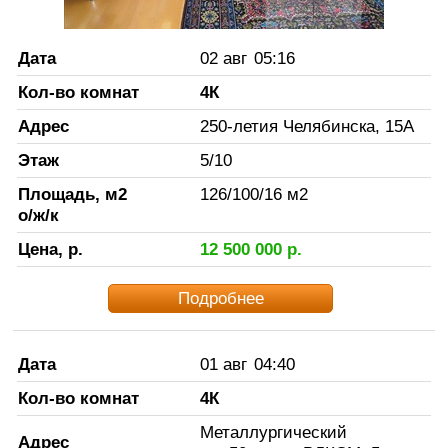
Дата
02 авг
05:16
Кол-во комнат
4К
Адрес
250-летия Челябинска, 15А
Этаж
5
/
10
Площадь, м2
126
/
100
/
16
м2
о/ж/к
Цена, р.
12 500 000
р.
Подробнее
Дата
01 авг
04:40
Кол-во комнат
4К
Металлургический
Адрес