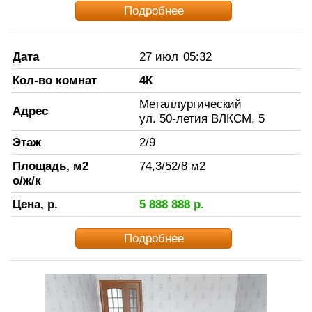
Подробнее
Дата
27 июл
05:32
Кол-во комнат
4К
Металлургический
Адрес
ул. 50-летия ВЛКСМ, 5
Этаж
2
/
9
Площадь, м2
74,3
/
52
/
8
м2
о/ж/к
Цена, р.
5 888 888
р.
Подробнее