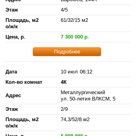
Этаж
4
/
5
Площадь, м2
61
/
32
/
15
м2
о/ж/к
Цена, р.
7 300 000
р.
Подробнее
Дата
10 июл
06:12
Кол-во комнат
4К
Металлургический
Адрес
ул. 50-летия ВЛКСМ, 5
Этаж
2
/
9
Площадь, м2
74,3
/
52
/
8
м2
о/ж/к