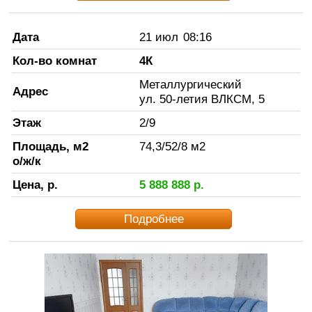
Дата
21 июл
08:16
Кол-во комнат
4К
Металлургический
Адрес
ул. 50-летия ВЛКСМ, 5
Этаж
2
/
9
Площадь, м2
74,3
/
52
/
8
м2
о/ж/к
Цена, р.
5 888 888
р.
Подробнее