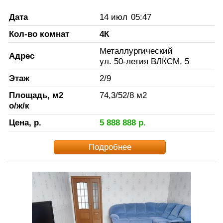
Дата
14 июл
05:47
Кол-во комнат
4К
Металлургический
Адрес
ул. 50-летия ВЛКСМ, 5
Этаж
2
/
9
Площадь, м2
74,3
/
52
/
8
м2
о/ж/к
Цена, р.
5 888 888
р.
Подробнее