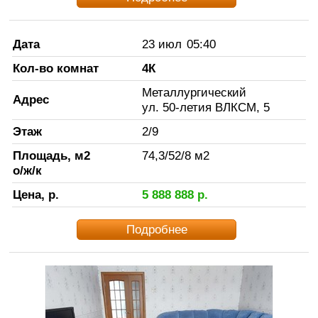
Дата
23 июл
05:40
Кол-во комнат
4К
Металлургический
Адрес
ул. 50-летия ВЛКСМ, 5
Этаж
2
/
9
Площадь, м2
74,3
/
52
/
8
м2
о/ж/к
Цена, р.
5 888 888
р.
Подробнее