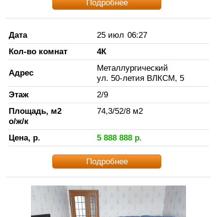
Подробнее
Дата
25 июл
06:27
Кол-во комнат
4К
Металлургический
Адрес
ул. 50-летия ВЛКСМ, 5
Этаж
2
/
9
Площадь, м2
74,3
/
52
/
8
м2
о/ж/к
Цена, р.
5 888 888
р.
Подробнее