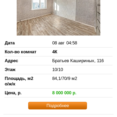
Дата
08 авг
04:58
Кол-во комнат
4К
Адрес
Братьев Кашириных, 116
Этаж
10
/
10
Площадь, м2
84,1
/
70
/
9
м2
о/ж/к
Цена, р.
8 000 000
р.
Подробнее