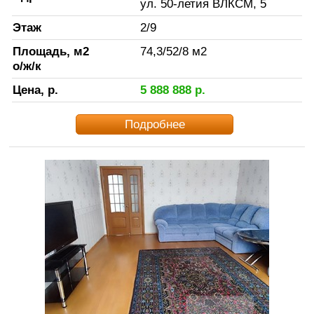
ул. 50-летия ВЛКСМ, 5
Этаж
2
/
9
Площадь, м2
74,3
/
52
/
8
м2
о/ж/к
Цена, р.
5 888 888
р.
Подробнее