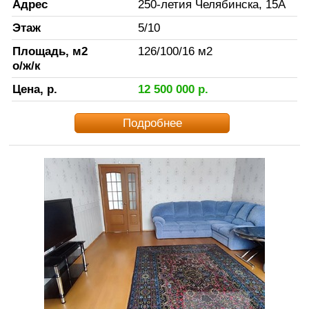
Адрес
250-летия Челябинска, 15А
Этаж
5
/
10
Площадь, м2
126
/
100
/
16
м2
о/ж/к
Цена, р.
12 500 000
р.
Подробнее