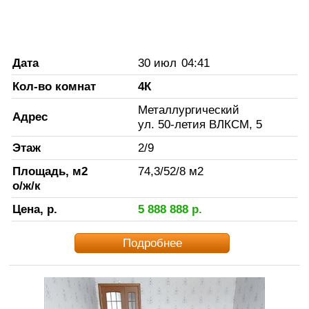
Дата
30 июл
04:41
Кол-во комнат
4К
Металлургический
Адрес
ул. 50-летия ВЛКСМ, 5
Этаж
2
/
9
Площадь, м2
74,3
/
52
/
8
м2
о/ж/к
Цена, р.
5 888 888
р.
Подробнее