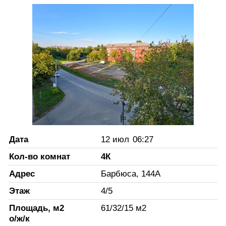
Дата
12 июл
06:27
Кол-во комнат
4К
Адрес
Барбюса, 144А
Этаж
4
/
5
Площадь, м2
61
/
32
/
15
м2
о/ж/к