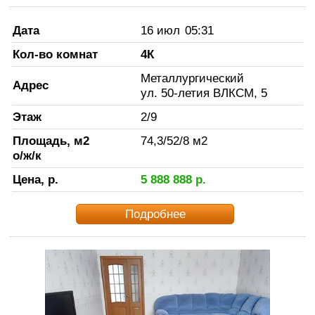
Дата
16 июл
05:31
Кол-во комнат
4К
Металлургический
Адрес
ул. 50-летия ВЛКСМ, 5
Этаж
2
/
9
Площадь, м2
74,3
/
52
/
8
м2
о/ж/к
Цена, р.
5 888 888
р.
Подробнее