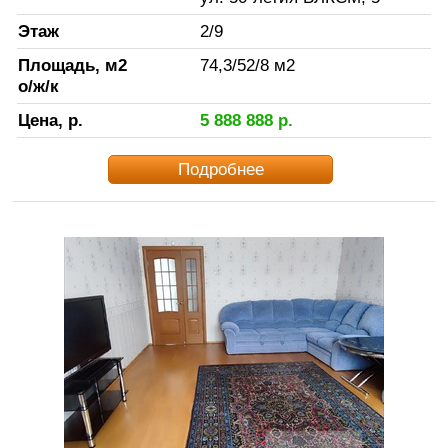
Этаж
2
/
9
Площадь, м2
74,3
/
52
/
8
м2
о/ж/к
Цена, р.
5 888 888
р.
Подробнее