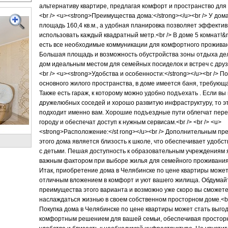
альтернативу квартире, предлагая комфорт и пространство для 
<br /> <u><strong>Преимущества дома:</strong></u><br /> У до
площадь 160,4 кв.м., а удобная планировка позволяет эффекти
использовать каждый квадратный метр.<br /> В доме 5 комнат!&
есть все необходимые коммуникации для комфортного прожива
Большая площадь и возможность обустройства зоны отдыха де
дом идеальным местом для семейных посиделок и встреч с друз
<br /> <u><strong>Удобства и особенности:</strong></u><br /> 
основного жилого пространства, в доме имеется баня, требующ
Также есть гараж, к которому можно удобно подъехать . Если вы
дружелюбных соседей и хорошо развитую инфраструктуру, то э
подходит именно вам. Хорошие подъездные пути облегчат пер
городу и обеспечат доступ к нужным сервисам.<br /> <br /> <u>
<strong>Расположение:</st rong></u><br /> Дополнительным п
этого дома является близость к школе, что обеспечивает удобс
с детьми. Пешая доступность к образовательным учреждениям 
важным фактором при выборе жилья для семейного проживания.<
Итак, приобретение дома в Челябинске по цене квартиры может
отличным вложением в комфорт и уют вашего жилища. Обдумай
преимущества этого варианта и возможно уже скоро вы сможет
наслаждаться жизнью в своем собственном просторном доме.<br 
Покупка дома в Челябинске по цене квартиры может стать выго
комфортным решением для вашей семьи, обеспечивая простор