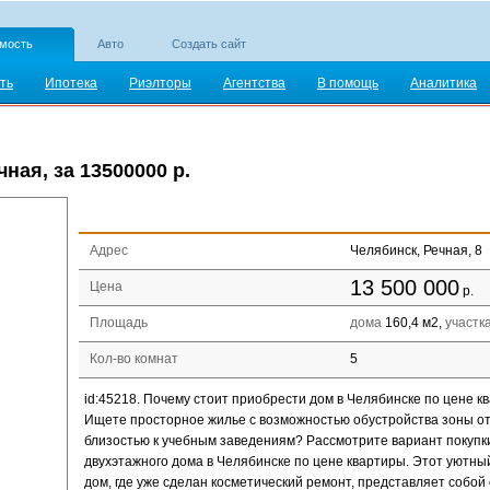
мость
Авто
Создать сайт
ть
Ипотека
Риэлторы
Агентства
В помощь
Аналитика
ная, за 13500000 р.
Адрес
Челябинск, Речная, 8
13 500 000
Цена
р.
Площадь
дома
160,4 м2,
участк
Кол-во комнат
5
id:45218. Почему стоит приобрести дом в Челябинске по цене к
Ищете просторное жилье с возможностью обустройства зоны о
близостью к учебным заведениям? Рассмотрите вариант покупк
двухэтажного дома в Челябинске по цене квартиры. Этот уютны
дом, где уже сделан косметический ремонт, представляет собой