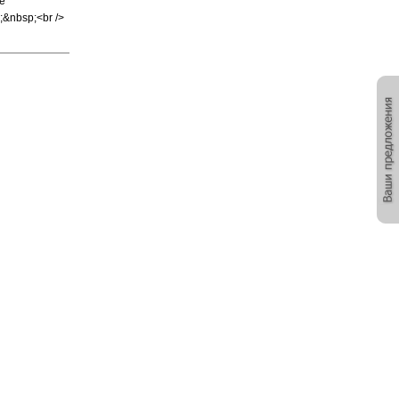
е
&nbsp;<br />