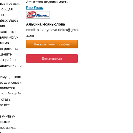
Агентство недвижимости:
всей семьи.
Рио-Люкс
ма общая
вно
nbsp; Здесь
Альбина Исаньюлова
ния.
email:
a.isanyulova.riolux@gmail
лают этот
.com
ьями.<br />
Помимо
Показать номер телефона
ая ремонта.
 цените
Пожаловаться
тот район
едвижение по
реимуществом
тво для семей
является
br /> <br />
 стать
те все
е
/> <br />
дным и
ное жилье,