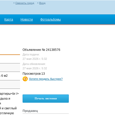
Сменить город
Вход
Карта
Новости
Фотоальбомы
Объявление № 24138576
Дата подачи:
27 мая 2026 г. 5:32
Дата обновления:
27 мая 2026 г. 5:32
Просмотров 13
а
6 м2
Хотите продать быстрее?
вартиры<br />
тдыха и
Печать листовки
и
й и светлый
Продавец
 отличную