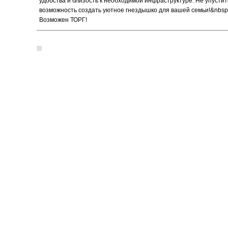
удобства и близость к необходимой инфраструктуре. Не упустит
возможность создать уютное гнездышко для вашей семьи!&nbsp;
Возможен ТОРГ!