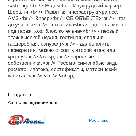
</strong><br /> Рядом бор, Изумрудный карьер,
Шершни.<br /> Развитая инфраструктура пос.
АМЗ.<br /> &nbsp;<br /> ОБ ОБЪЕКТЕ:<br /> - газ
до участка<br /> - скважина<br /> - цоколь: место
под гараж, хоз. блок, котельная<br /> - первый
этаж высокий (кухня, гостиная, спальня,
гардеробная, санузел)<br /> - далее плиты
перекрытия, можно строить второй этаж или
крышу.<br /> &nbsp;<br /> Взрослые
собственники.<br /> Рассмотрим любые виды
расчета, ипотека, сертификаты, материнский
капитал.<br /> <br /> &nbsp;
Продавец
Агентство недвижимости:
Рио-Люкс