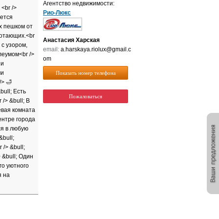
Агентство недвижимости:
<br />
Рио-Люкс
ется
х пешком от
ботающих.<br
Анастасия Харская
 с узором,
email:
a.harskaya.riolux@gmail.c
леумом<br />
om
 и
ми
Показать номер телефона
> 🛁
bull; Есть
Пожаловаться
/> &bull; В
евая комната
центре города
ся в любую
&bull;
/> &bull;
 &bull; Один
го уютного
я на