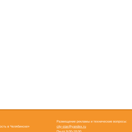
Размещение рекламы и технические вопросы:
ость в Челябинске»
city-star@yandex.ru
Пн-пт 9:00-18:00