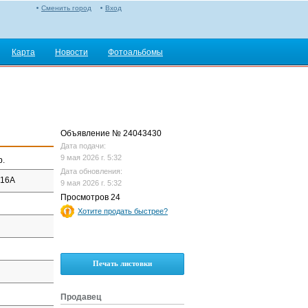
Сменить город
Вход
Карта
Новости
Фотоальбомы
Объявление № 24043430
Дата подачи:
9 мая 2026 г. 5:32
р.
Дата обновления:
 16А
9 мая 2026 г. 5:32
Просмотров 24
Хотите продать быстрее?
Печать листовки
Продавец