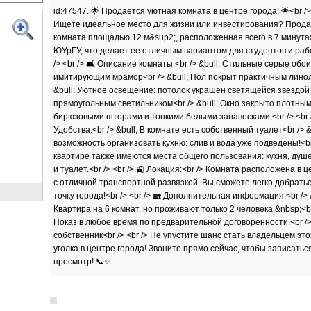
id:47547. 🌟 Продается уютная комната в центре города! 🌟<br /> 
Ищете идеальное место для жизни или инвестирования? Прода
комната площадью 12 м&sup2;, расположенная всего в 7 минута
ЮУрГУ, что делает ее отличным вариантом для студентов и ра
/> <br /> 🛋️ Описание комнаты:<br /> &bull; Стильные серые обои
имитирующим мрамор<br /> &bull; Пол покрыт практичным лино
&bull; Уютное освещение: потолок украшен светящейся звездой
прямоугольным светильником<br /> &bull; Окно закрыто плотны
бирюзовыми шторами и тонкими белыми занавесками,<br /> <br /
Удобства:<br /> &bull; В комнате есть собственный туалет<br /> &
возможность организовать кухню: слив и вода уже подведены!<br 
квартире также имеются места общего пользования: кухня, душ
и туалет.<br /> <br /> 🚉 Локация:<br /> Комната расположена в 
с отличной транспортной развязкой. Вы сможете легко добрать
точку города!<br /> <br /> 🏡 Дополнительная информация:<br /> 
Квартира на 6 комнат, но проживают только 2 человека,&nbsp;<br 
Показ в любое время по предварительной договоренности.<br />
собственник<br /> <br /> Не упустите шанс стать владельцем это
уголка в центре города! Звоните прямо сейчас, чтобы записатьс
просмотр! 📞✨