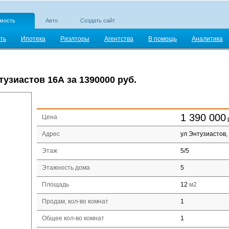
мость
Авто
Создать сайт
ть
Ипотека
Риэлторы
Агентства
В помощь
Аналитика
тузиастов 16А за 1390000 руб.
1 390 000
Цена
Адрес
ул Энтузиастов,
Этаж
5
/
5
Этажность дома
5
Площадь
12
м2
Продам, кол-во комнат
1
Общее кол-во комнат
1