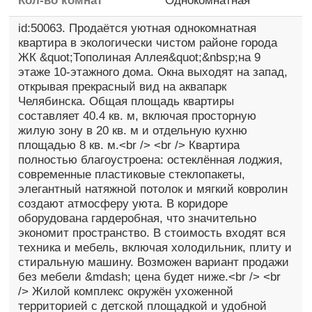
Кол-во комнат
Однокомнатная
id:50063. Продаётся уютная однокомнатная
квартира в экологически чистом районе города
ЖК &quot;Тополиная Аллея&quot;&nbsp;на 9
этаже 10-этажного дома. Окна выходят на запад,
открывая прекрасный вид на аквапарк
Челябинска. Общая площадь квартиры
составляет 40.4 кв. м, включая просторную
жилую зону в 20 кв. м и отдельную кухню
площадью 8 кв. м.<br /> <br /> Квартира
полностью благоустроена: остеклённая лоджия,
современные пластиковые стеклопакеты,
элегантный натяжной потолок и мягкий ковролин
создают атмосферу уюта. В коридоре
оборудована гардеробная, что значительно
экономит пространство. В стоимость входят вся
техника и мебель, включая холодильник, плиту и
стиральную машину. Возможен вариант продажи
без мебели &mdash; цена будет ниже.<br /> <br
/> Жилой комплекс окружён ухоженной
территорией с детской площадкой и удобной