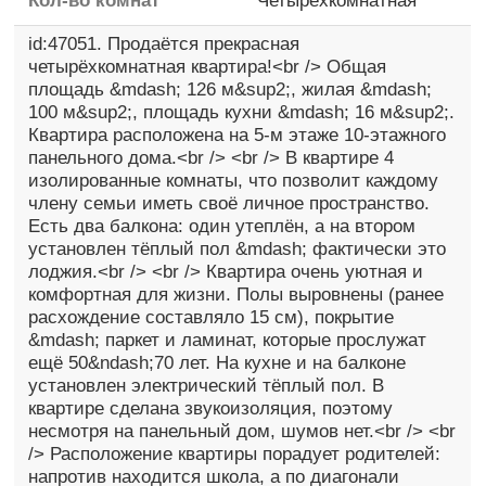
Кол-во комнат
Четырехкомнатная
id:47051. Продаётся прекрасная
четырёхкомнатная квартира!<br /> Общая
площадь &mdash; 126 м&sup2;, жилая &mdash;
100 м&sup2;, площадь кухни &mdash; 16 м&sup2;.
Квартира расположена на 5-м этаже 10-этажного
панельного дома.<br /> <br /> В квартире 4
изолированные комнаты, что позволит каждому
члену семьи иметь своё личное пространство.
Есть два балкона: один утеплён, а на втором
установлен тёплый пол &mdash; фактически это
лоджия.<br /> <br /> Квартира очень уютная и
комфортная для жизни. Полы выровнены (ранее
расхождение составляло 15 см), покрытие
&mdash; паркет и ламинат, которые прослужат
ещё 50&ndash;70 лет. На кухне и на балконе
установлен электрический тёплый пол. В
квартире сделана звукоизоляция, поэтому
несмотря на панельный дом, шумов нет.<br /> <br
/> Расположение квартиры порадует родителей:
напротив находится школа, а по диагонали