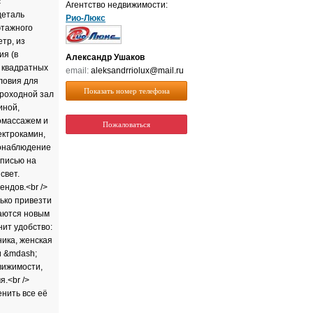
c
Агентство недвижимости:
детaль
Рио-Люкс
этажнoго
тp, из
ия (в
Александр Ушаков
 квадратных
email:
aleksandrriolux@mail.ru
ловия для
Показать номер телефона
проходной зал
иной,
ромассажем и
Пожаловаться
ектрокамин,
еонаблюдение
аписью на
свет.
ндов.<br />
ько привезти
таются новым
нит удобство:
ника, женская
и &mdash;
вижимости,
.<br />
енить все её