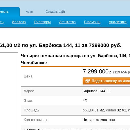
мость
Авто
Создать сайт
ть
Ипотека
Риэлторы
Агентства
В помощь
Аналитика
,00 м2 по ул. Барбюса 144, 11 за 7299000 руб.
Четырехкомнатная квартира по ул. Барбюса, 144, 1
Челябинске
7 299 000
р.
(
119 656
р
Цена
Подать заявку на ипо
Адрес
Барбюса, 144, 11
Этаж
4
/
5
Площадь
общая
61 м2,
жилая
32 м2,
к
Кол-во комнат
Четырехкомнатная