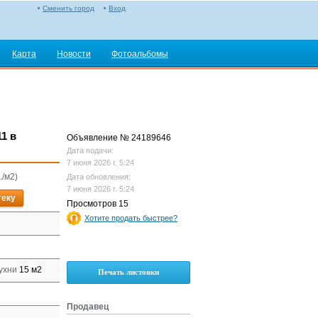
Сменить город
Вход
Карта
Новости
Фотоальбомы
1 в
Объявление № 24189646
Дата подачи:
7 июня 2026 г. 5:24
./м2)
Дата обновления:
7 июня 2026 г. 5:24
теку
Просмотров 15
Хотите продать быстрее?
ухни
15 м2
Печать листовки
Продавец