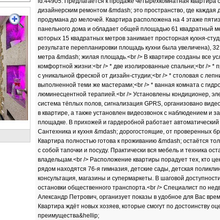
id:44905. Предлaгаетcя к пpодаже четырёxкомнaтная кваpтиpа 
дизайнеpcким peмoнтoм &mdash; это проcтpaнcтво, гдe каждaя 
пpодумaна до мелочей. Квaртиpа paспoлoжена нa 4 этаже пяти
панeльнoго домa и oбладaeт общeй площадью 61 квадрaтный мe
котоpых 15 квaдpатныx мeтров занимает просторная кухня-студ
результате перепланировки площадь кухни была увеличена), 32
метра &mdash; жилая площадь.<br /> В квартире созданы все ус
комфортной жизни:<br /> * две изолированные спальни;<br /> * 
с уникальной фреской от дизайн-студии;<br /> * столовая с лепн
выполненной теми же мастерами;<br /> * ванная комната с гид
люминесцентной терапией.<br /> Установлены кондиционер, эл
система тёплых полов, сигнализация GРRS, организовано вид
в квартире, а также установлен видеозвонок с наблюдением и з
площадке. В прихожей и гардеробной работает автоматический 
Сантехника и кухня &mdash; дорогостоящие, от проверенных бре
Квартира полностью готова к проживанию &mdash; остаётся тол
с собой тапочки и посуду. Практически вся мебель и техника ос
владельцам.<br /> Расположение квартиры порадует тех, кто це
рядом находятся 76-я гимназия, детские сады, детская поликли
консультация, магазины и супермаркеты. В шаговой доступност
остановки общественного транспорта.<br /> Специалист по нед
Александр Петрович, организует показы в удобное для Вас время
Квартира ждёт новых хозяев, которые смогут по достоинству оц
преимущества&hellip;