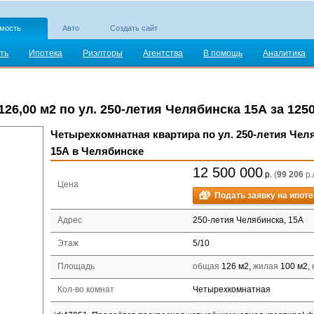
мость
Авто
Создать сайт
ть
Ипотека
Риэлторы
Агентства
В помощь
Аналитика
6,00 м2 по ул. 250-летия Челябинска 15А за 1250
Четырехкомнатная квартира по ул. 250-летия Чел
15А в Челябинске
12 500 000
р.
(
99 206
р.
Цена
Подать заявку на ипоте
Адрес
250-летия Челябинска, 15А
Этаж
5
/
10
Площадь
общая
126 м2,
жилая
100 м2,
Кол-во комнат
Четырехкомнатная