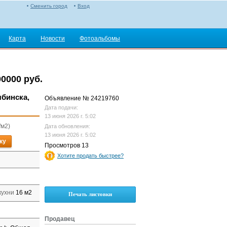
Сменить город
Вход
Карта
Новости
Фотоальбомы
0000 руб.
ябинска,
Объявление № 24219760
Дата подачи:
13 июня 2026 г. 5:02
/м2)
Дата обновления:
13 июня 2026 г. 5:02
ку
Просмотров 13
Хотите продать быстрее?
кухни
16 м2
Печать листовки
Продавец