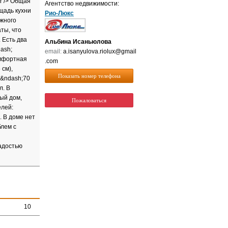
r /> Общая
Агентство недвижимости:
щадь кухни
Рио-Люкс
ажного
аты, что
 Есть два
Альбина Исаньюлова
ash;
email:
a.isanyulova.riolux@gmail
омфортная
.com
см),
Показать номер телефона
0&ndash;70
л. В
ый дом,
Пожаловаться
елей:
. В доме нет
блем с
радостью
10