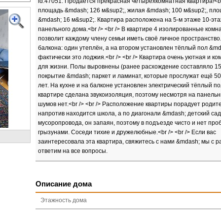
id:47051. Продаётся прекрасная четырёхкомнатная квартира!<b
площадь &mdash; 126 м&sup2;, жилая &mdash; 100 м&sup2;, пло
&mdash; 16 м&sup2;. Квартира расположена на 5-м этаже 10-эт
панельного дома.<br /> <br /> В квартире 4 изолированные комн
позволит каждому члену семьи иметь своё личное пространство.
балкона: один утеплён, а на втором установлен тёплый пол &md
фактически это лоджия.<br /> <br /> Квартира очень уютная и к
для жизни. Полы выровнены (ранее расхождение составляло 15 
покрытие &mdash; паркет и ламинат, которые прослужат ещё 5
лет. На кухне и на балконе установлен электрический тёплый по
квартире сделана звукоизоляция, поэтому несмотря на панельн
шумов нет.<br /> <br /> Расположение квартиры порадует родит
напротив находится школа, а по диагонали &mdash; детский сад
мусоропровода, он запаян, поэтому в подъезде чисто и нет про
грызунами. Соседи тихие и дружелюбные.<br /> <br /> Если вас
заинтересовала эта квартира, свяжитесь с нами &mdash; мы с 
ответим на все вопросы.
Описание дома
Этажность дома