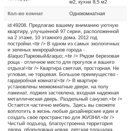
м2,
кухни
8,5 м2
Кол-во комнат
Однокомнатная
id:49208. Предлагаю вашему вниманию уютную
квартиру, улучшенной 97 серии, расположенной
на 2 этаже, 10 этажного дома. 2012 год
постройки.<br /> В одном из самых экологичных
и зеленых микрорайонов города -
&laquo;Парковый&raquo;.<br /> Рядом березовая
роща - отличное место для прогулок и вашего
отдыха!<br /> Квартира светлая, просторная. Не
угловая, не торцевая. Большое преимущество -
гардеробная комната!<br /> В квартире
установлены межкомнатные двери, на полу
ламинат, лоджия застеклена, входная надежная
металлическая дверь. Раздельный санузел.<br />
Остается частично мебель. Здесь вы сможете
воплотить в жизнь любые дизайнерские идеи и
создать свое пространство для ЖИЗНИ.<br />
Чистый подъезд, благоустроенна территория
двора, оборудована новая, детская площадка.