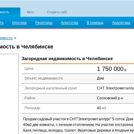
мость
Авто
Создать сайт
ть
Ипотека
Риэлторы
Агентства
В помощь
Аналитика
жимости
»
мость в Челябинске
Загородная недвижимость в Челябинске
1 750 000
Цена
р.
Объект недвижимости
Дом
Загородный населенный пункт
СНТ Электрометаллу
Район
Сосновский р-н
Площадь
40
м2
Продам садовый участок в СНТ"Электрометаллург" 5 соток. Дом
40м2,две комнаты, с печным отоплением, На участке построена
баня,теплица, колодец, туалет. Фруктовые деревья и ягодные к