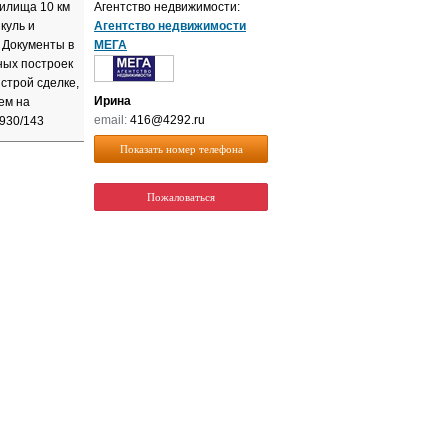
нилища 10 км
Агентство недвижимости:
куль и
Агентство недвижимости
 Документы в
МЕГА
ных построек
строй сделке,
Ирина
ем на
email:
416@4292.ru
930/143
Показать номер телефона
Пожаловаться