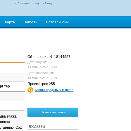
Сменить город
Вход
Карта
Новости
Фотоальбомы
Объявление № 18144557
Дата подачи:
13 мая 2024 г. 12:49
Дата обновления:
13 мая 2024 г. 12:49
Просмотров 255
рг тер
Хотите продать быстрее?
Печать листовки
 два этажа
 новая
Продавец
устарники Сад