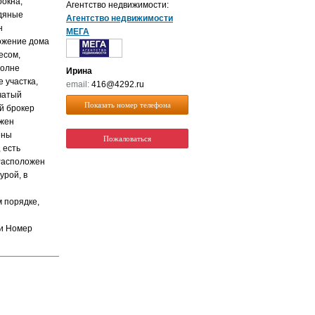
оокна,
Агентство недвижимости:
дяные
Агентство недвижимости
н
МЕГА
ожение дома
есом,
полне
Ирина
е участка,
email:
416@4292.ru
чатый
Показать номер телефона
ый брокер
ажен
ены
Пожаловаться
 есть
Расположен
урой, в
м порядке,
зи Номер