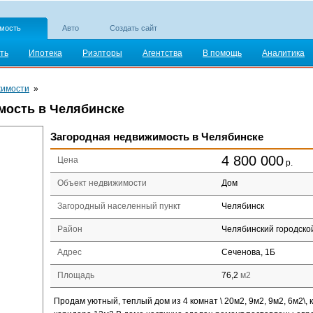
мость
Авто
Создать сайт
ть
Ипотека
Риэлторы
Агентства
В помощь
Аналитика
жимости
»
мость в Челябинске
Загородная недвижимость в Челябинске
4 800 000
Цена
р.
Объект недвижимости
Дом
Загородный населенный пункт
Челябинск
Район
Челябинский городской
Адрес
Сеченова, 1Б
Площадь
76,2
м2
Продам уютный, теплый дом из 4 комнат \ 20м2, 9м2, 9м2, 6м2\, к