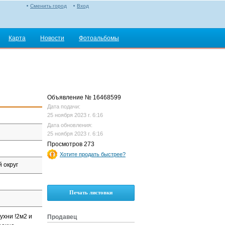
Сменить город
Вход
Карта
Новости
Фотоальбомы
Объявление № 16468599
Дата подачи:
25 ноября 2023 г. 6:16
Дата обновления:
25 ноября 2023 г. 6:16
Просмотров 273
Хотите продать быстрее?
 округ
Печать листовки
ухни !2м2 и
Продавец