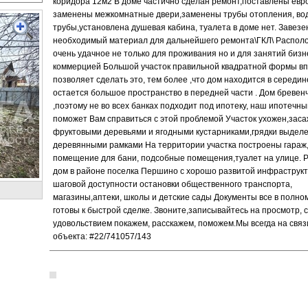
коридора 12м2 В доме частично сделан ремонт,поставлены евр
заменены межкомнатные двери,заменены трубы отопления, во
трубы,установлена душевая кабина, туалета в доме нет. Завезе
необходимый материал для дальнейшего ремонта\ГКЛ\ Распол
очень удачное не только для проживания но и для занятий бизн
коммерцией Большой участок правильной квадратной формы в
позволяет сделать это, тем более ,что дом находится в середин
остается большое пространство в передней части . Дом бревен
,поэтому не во всех банках подходит под ипотеку, наш ипотечн
поможет Вам справиться с этой проблемой Участок ухожен,зас
фруктовыми деревьями и ягодными кустарниками,грядки выдел
деревянными рамками На территории участка построены гараж,
помещение для бани, подсобные помещения,туалет на улице. 
дом в районе поселка Першино с хорошо развитой инфраструкт
шаговой доступности остановки общественного транспорта,
магазины,аптеки, школы и детские сады Документы все в полно
готовы к быстрой сделке. Звоните,записывайтесь на просмотр, с
удовольствием покажем, расскажем, поможем.Мы всегда на свя
объекта: #22/741057/143