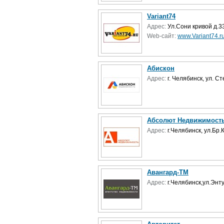
Variant74
Адрес:
Ул.Сони кривой д.3
Web-сайт:
www.Variant74.r
Абискон
Адрес:
г. Челябинск, ул. Ст
Абсолют Недвижимост
Адрес:
г.Челябинск, ул.Бр
Авангард-ТМ
Адрес:
г.Челябинск,ул.Энт