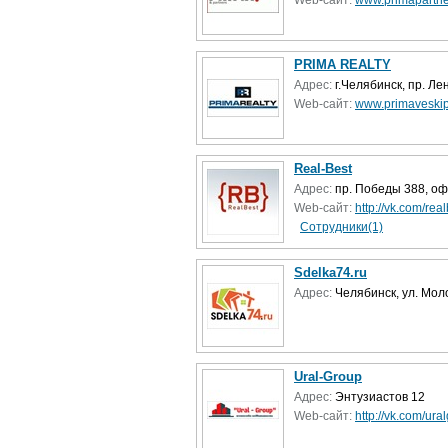
Web-сайт:
www.primapartne
PRIMA REALTY
Адрес:
г.Челябинск, пр. Лен
Web-сайт:
www.primaveski
Real-Best
Адрес:
пр. Победы 388, оф
Web-сайт:
http://vk.com/rea
Сотрудники(1)
Sdelka74.ru
Адрес:
Челябинск, ул. Мол
Ural-Group
Адрес:
Энтузиастов 12
Web-сайт:
http://vk.com/ur