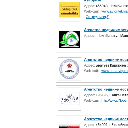
Авторитет
Адрес:
455048, Челябинска
Web-сайт:
www.avtoritet.ma
Сотрудники(3)
Агенство недвижимости
Адрес:
г.Челябинск,ул.Ма
Агентство недвижимос
Адрес:
Братьев Кашириных
Web-сайт:
www.cena-vopro
Агентство недвижимос
Адрес:
195196, Санкт-Петер
Web-сайт:
http://www.7foot.r
Агентство недвижимос
Адрес:
454091, г. Челябинск