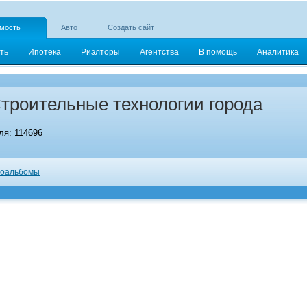
мость
Авто
Создать сайт
ть
Ипотека
Риэлторы
Агентства
В помощь
Аналитика
роительные технологии города
я: 114696
оальбомы