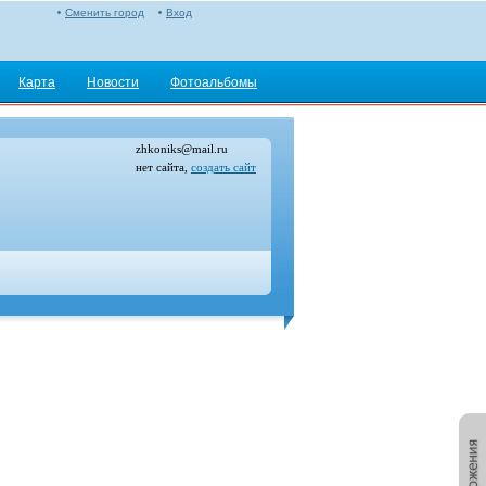
Сменить город
Вход
Карта
Новости
Фотоальбомы
zhkoniks@mail.ru
нет сайта,
создать сайт