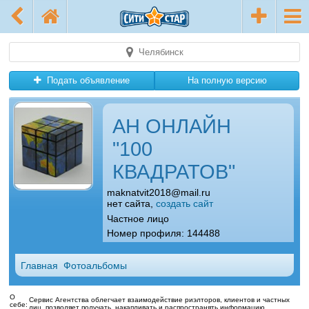
Челябинск
Подать объявление
На полную версию
АН ОНЛАЙН
"100
КВАДРАТОВ"
maknatvit2018@mail.ru
нет сайта,
создать сайт
Частное лицо
Номер профиля: 144488
Главная
Фотоальбомы
О
Сервис Агентства облегчает взаимодействие риэлторов, клиентов и частных
себе:
лиц, позволяет получать, накапливать и распространять информацию,