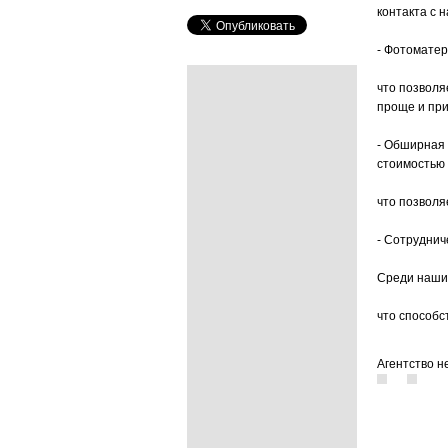
контакта с 
- Фотомате
что позволя
проще и при
- Обширная 
стоимостью 
что позволя
- Сотруднич
Среди наших
что способс
Агентство н