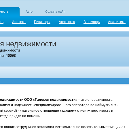
мость
Авто
Создать сайт
ть
Ипотека
Риэлторы
Агентства
В помощь
Аналитика
я недвижимости
движимости
я: 18860
недвижимости
ООО «Галерея недвижимости»
– это оперативность,
лизм и надежность специализированного оператора по найму жилья.-
й сервисВнимательное отношение к каждому клиенту, вежливость и
всегда придти на помощь
тва наших сотрудников оставляют исключительно положительные эмоции от