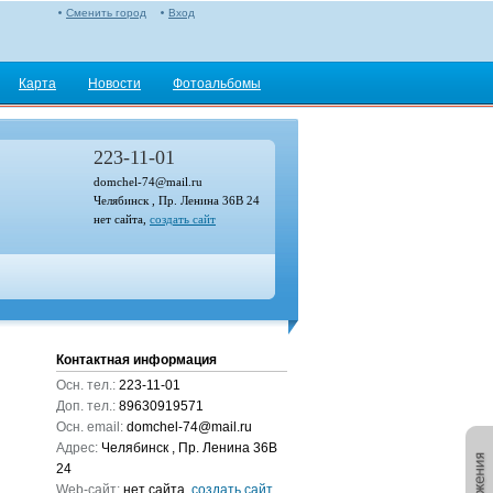
Сменить город
Вход
Карта
Новости
Фотоальбомы
223-11-01
domchel-74@mail.ru
Челябинск , Пр. Ленина 36В 24
нет сайта,
создать сайт
Контактная информация
Осн. тел.:
223-11-01
Доп. тел.:
89630919571
Осн. email:
domchel-74@mail.ru
Адрес:
Челябинск , Пр. Ленина 36В
24
Web-сайт:
нет сайта,
создать сайт