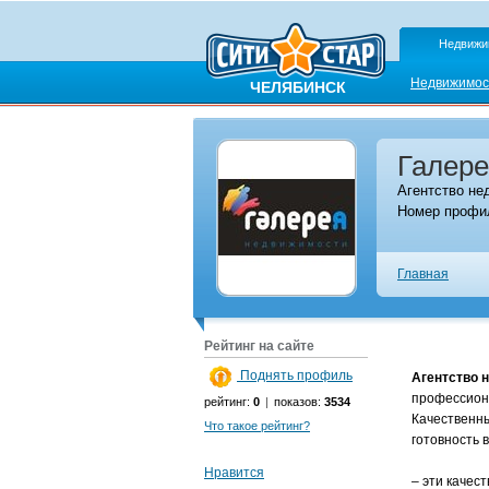
Недвижи
Недвижимос
ЧЕЛЯБИНСК
Галере
Агентство не
Номер профил
Главная
Рейтинг на сайте
Поднять профиль
Агентство 
профессиона
рейтинг:
0
|
показов:
3534
Качественны
Что такое рейтинг?
готовность 
Нравится
– эти качес