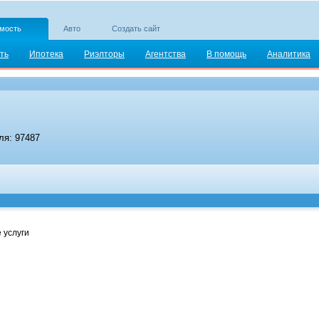
мость
Авто
Создать сайт
ть
Ипотека
Риэлторы
Агентства
В помощь
Аналитика
я: 97487
 услуги