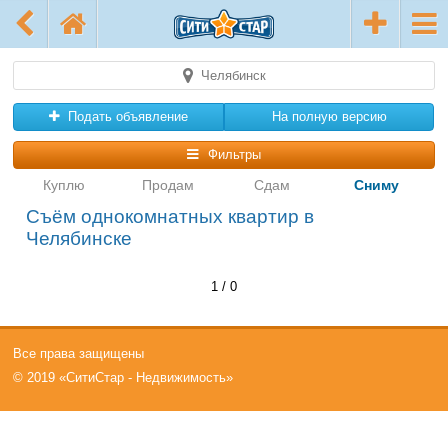
Челябинск
Подать объявление
На полную версию
Фильтры
Куплю
Продам
Сдам
Сниму
Съём однокомнатных квартир в
Челябинске
1 / 0
Все права защищены
© 2019 «СитиСтар - Недвижимость»