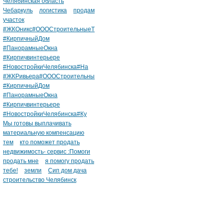
Челябинская область
Чебаркуль
логистика
продам
участок
#ЖКОникс#ОООСтроительныеТ
#КирпичныйДом
#ПанорамныеОкна
#Кирпичвинтерьере
#НовостройкиЧелябинска#На
#ЖКРивьера#ОООСтроительны
#КирпичныйДом
#ПанорамныеОкна
#Кирпичвинтерьере
#НовостройкиЧелябинска#Ку
Мы готовы выплачивать
материальную компенсацию
тем
кто поможет продать
недвижимость- сервис :Помоги
продать мне
я помогу продать
тебе!
земли
Сип дом дача
строительство Челябинск