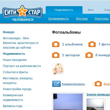
Недвижимость
Авто
Созд
Недвижимость
Ипотека
Риэлторы
ЧЕЛЯБИНСК
Фотоальбомы
Конкурс
Фотоконкурс - Моя
Магнитка: архитектура от
1 альбомов
7 фот
классики до хайтека
Недвижимость
1 авторов
0 конку
Наши праздники
Портрет на рабочем месте
События и факты
Фестивали, конкурсы,
концерты
Комментировать
Доб
Новостройки города
Земли промышле
Коммерческая
недвижимость
Времена года