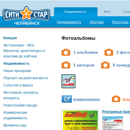
Недвижимость
Авто
Созд
Недвижимость
Ипотека
Риэлторы
ЧЕЛЯБИНСК
Фотоальбомы
Конкурс
Фотоконкурс - Моя
Магнитка: архитектура от
1 альбомов
2 фот
классики до хайтека
Недвижимость
1 авторов
0 конку
Наши праздники
Портрет на рабочем месте
События и факты
Фестивали, конкурсы,
концерты
Комментировать
Доб
Новостройки города
Рекламные бан
Коммерческая
недвижимость
Времена года