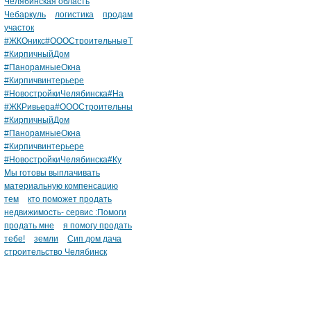
Челябинская область
Чебаркуль
логистика
продам
участок
#ЖКОникс#ОООСтроительныеТ
#КирпичныйДом
#ПанорамныеОкна
#Кирпичвинтерьере
#НовостройкиЧелябинска#На
#ЖКРивьера#ОООСтроительны
#КирпичныйДом
#ПанорамныеОкна
#Кирпичвинтерьере
#НовостройкиЧелябинска#Ку
Мы готовы выплачивать
материальную компенсацию
тем
кто поможет продать
недвижимость- сервис :Помоги
продать мне
я помогу продать
тебе!
земли
Сип дом дача
строительство Челябинск