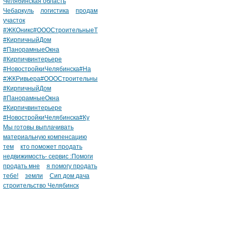
Челябинская область
Чебаркуль
логистика
продам
участок
#ЖКОникс#ОООСтроительныеТ
#КирпичныйДом
#ПанорамныеОкна
#Кирпичвинтерьере
#НовостройкиЧелябинска#На
#ЖКРивьера#ОООСтроительны
#КирпичныйДом
#ПанорамныеОкна
#Кирпичвинтерьере
#НовостройкиЧелябинска#Ку
Мы готовы выплачивать
материальную компенсацию
тем
кто поможет продать
недвижимость- сервис :Помоги
продать мне
я помогу продать
тебе!
земли
Сип дом дача
строительство Челябинск