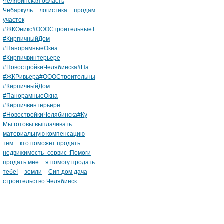
Челябинская область
Чебаркуль
логистика
продам
участок
#ЖКОникс#ОООСтроительныеТ
#КирпичныйДом
#ПанорамныеОкна
#Кирпичвинтерьере
#НовостройкиЧелябинска#На
#ЖКРивьера#ОООСтроительны
#КирпичныйДом
#ПанорамныеОкна
#Кирпичвинтерьере
#НовостройкиЧелябинска#Ку
Мы готовы выплачивать
материальную компенсацию
тем
кто поможет продать
недвижимость- сервис :Помоги
продать мне
я помогу продать
тебе!
земли
Сип дом дача
строительство Челябинск