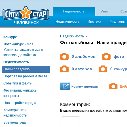
Недвижимость
Авто
Созд
Недвижимость
Ипотека
Риэлторы
ЧЕЛЯБИНСК
Недвижимость
»
Конкурс
Фотоальбомы - Наши праздн
Фотоконкурс - Моя
Магнитка: архитектура от
классики до хайтека
0 альбомов
фото
Недвижимость
0 авторов
0 конку
Наши праздники
Портрет на рабочем месте
События и факты
Комментировать
Доб
Фестивали, конкурсы,
концерты
Новостройки города
Комментарии:
Коммерческая
Будьте первым из друзей, кто оставит к
недвижимость
Времена года