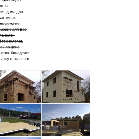
о происходит
уются
кие дома для
ухэтажные
ого дома по
именно для Вас.
 панелей
 технологии.
ей по цене
ства. Канадская
ству каркасного