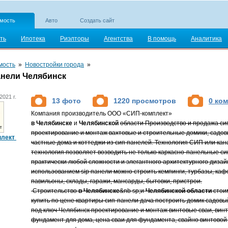
мость
Авто
Создать сайт
ть
Ипотека
Риэлторы
Агентства
В помощь
Аналитика
мость
»
Новостройки города
»
анели Челябинск
2021 г.
13 фото
1220 просмотров
0 ко
Компания производитель ООО «СИП-комплект»
в
Челябинске
и
Челябинской
области Производство и продажа си
проектирование и монтаж вахтовые и строительные домики, садов
плект
частные дома и коттеджи из сип панелей. Технология СИП или кан
технология позволяет возводить не только каркасно-панельные си
практически любой сложности и элегантного архитектурного дизайн
использованием sip панели можно строить кемпинги, турбазы, каф
павильоны, склады, гаражи, мансарды, бытовки, пристрои.
Строительство
в
Челябинске
&nb sp;и
Челябинской
области
стои
купить по цене квартиры сип-панели дача построить домик садовы
под ключ Челябинск проектирование и монтаж винтовые сваи, вин
фундамент для дома, цена сваи для фундамента, свайно винтово