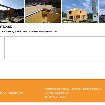
тарии:
ервым из друзей, кто оставит комментарий!
Размещение рекламы и технические вопросы:
ость в Челябинске»
city-star@yandex.ru
Пн-пт 9:00-18:00