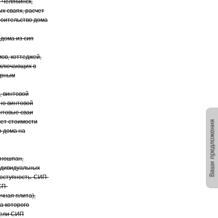
и Челябинск,
ых сваях, расчет
роительство дома
 дома из сип
ов, коттеджей,
 включающих в
ерным
, винтовой
но винтовой
интовые сваи
чет стоимости
о дома на
оношпан,
индивидуальных
оступность. СИП-
СП-
чная плита),
а которого
нели СИП