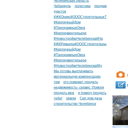
Челябинская область
Чебаркуль
логистика
продам
участок
#ЖКОникс#ОООСтроительныеТ
#КирпичныйДом
#ПанорамныеОкна
#Кирпичвинтерьере
#НовостройкиЧелябинска#На
#ЖКРивьера#ОООСтроительны
#КирпичныйДом
#ПанорамныеОкна
#Кирпичвинтерьере
#НовостройкиЧелябинска#Ку
Мы готовы выплачивать
материальную компенсацию
тем
кто поможет продать
недвижимость- сервис :Помоги
продать мне
я помогу продать
тебе!
земли
Сип дом дача
строительство Челябинск