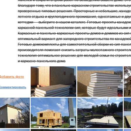
панелей и сократить сроки работ по возведению Вашего дома. Эт
благодаря тому, что в панельно каркасном строительстве использ
проверенные типовые решения. Просторные и небольшие, канадс
летнего отдыха и круглогодичного проживания, одноэтажные и дв
коттеджи — выберите в нашем каталоге. Готовые проекты канадск
каркасной панельной технологии сип, которые будут идеальными 
Каркасные и панельно-каркасные проекты домов и домиков из сип
оптимальный вариант для загородного строительства по канадской
Готовые домокомплекты для самостоятельной сборки из сип панел
производителя помогают снизить затраты малоэтажного строитель
технология оптимальное решение для молодой семьи по строитель
и каркасно-панельного дома
Добавить фото
Комментировать