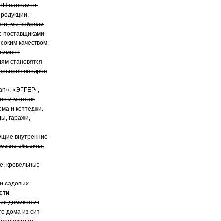
ТП панели на
продукции.
сти, мы собрали
 с поставщиками
соким качеством.
ртимент
лям становятся
терьеров внедряя
an», «ЭГГЕР»,
ние и монтаж
ома и коттеджи.
ды, гаражи,
сущие внутренние
ческие объекты,
е, кровельные
 и садовых
сти
ых домиков из
го дома из сип