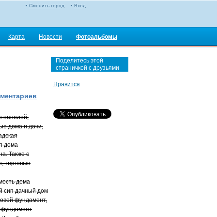
Сменить город
Вход
Карта
Новости
Фотоальбомы
Поделитесь этой
страничкой с друзьями
Нравится
мментариев
п панелей,
ые дома и дачи,
адская
п дома
а. Также с
е, торговые
мость дома
й сип дачный дом
товой фундамент,
й фундамент