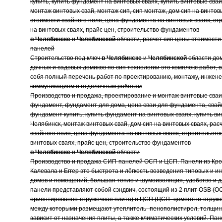
купить, купить фундамент на винтовых сваях, купить винтовые сва
монтаж винтовых свай, монтаж сип, сип монтаж, дом сип на винтов
стоимости свайного поля, цена фундамента на винтовых сваях, ст
на винтовых сваях, прайс цен, строительство фундаментов
в
Челябинске
и
Челябинской
области, расчет сип цены стоимости
панелей
Строительство под ключ
в
Челябинске
и
Челябинской
области дом
дачных и садовых домиков по сип технологии это комплекс работ,
себя полный перечень работ по проектированию, монтажу, инжен
коммуникациям и отделочным работам
Производство и продажа, проектирование и монтаж винтовые сваи
фундамент, фундамент для дома, цена сваи для фундамента, свай
фундамент купить, купить фундамент на винтовых сваях, купить в
Челябинск, монтаж винтовых свай, дом сип на винтовых сваях, рас
свайного поля, цена фундамента на винтовых сваях, строительств
винтовых сваях, прайс цен, строительство фундаментов
в
Челябинске
и
Челябинской
области
Производство и продажа СИП-панелей ОСП и ЦСП. Панели из Кр
Калевала и Еггер это быстрота и лёгкость возведения типовых и 
домов и помещений, большая тепло и шумоизоляция, удобство и д
панели представляют собой сэндвич, состоящий из 2 плит OSB (О
ориентированно-стружечная плита) и ЦСП (ЦСП- цементно-струже
между которыми размещают утеплитель -пенополистирол, толщин
зависит от назначения плиты, а также климатических условий. Па