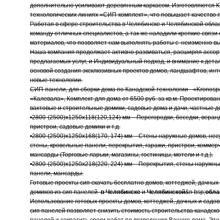
дополнительно усиливают деревянным каркасом. Изготовляются К
технологических линиях «СИП-комплект», что повышает качество 
Работая в сфере строительства в Челябинске и Челябинской обла
команду отличных специалистов, а так же наладили крепкие связи
материалов, что позволяет нам выполнять работы с неизменно вы
Наша компания продолжает активно развиваться, расширяя ассо
предлагаемых услуг, и Индивидуальный подход, и внимание к дета
основой создания эксклюзивных проектов домов, ландшафтов, ин
новые технологии.
СИП-панели, для сборки дома по Канадской технологии - «Kronosp
«Калевала», Комплект для дома от 6500 руб. за кв.м. Проектирова
вахтовые и строительные домики, садовые дома и дачи, частные д
•2800-(2500)х1250х118(120,124) мм – Перегородки, беседки, веран
пристрои, садовые домики и т.д.
•2800-(2500)х1250х168(170, 174) мм – Стены наружные домов, не
стены, кровельные панели, перекрытия, гаражи, пристрои, коммер
мансарды (Торговые ларьки, магазины, гостиницы, мотели и т.д.).
•2800-(2500)х1250х218(220, 224) мм – Перекрытия, стены наружны
панели, мансарды.
Готовые проекты сип скачать бесплатно домов, коттеджей, дачных
домиков из сип панелей
в
Челябинске
и
Челябинской
&n bsp;
обла
Использование готовых проекты домов, коттеджей, дачных и садов
сип панелей позволяет снизить стоимость строительства канадско