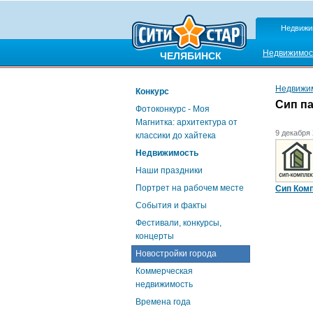
Недвижи
Недвижимос
ЧЕЛЯБИНСК
Недвижи
Конкурс
Сип п
Фотоконкурс - Моя
Магнитка: архитектура от
9 декабря 
классики до хайтека
Недвижимость
Наши праздники
Портрет на рабочем месте
Сип Ком
События и факты
Фестивали, конкурсы,
концерты
Новостройки города
Коммерческая
недвижимость
Времена года