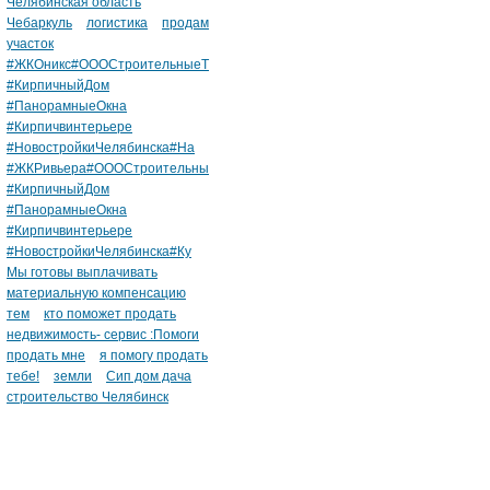
Челябинская область
Чебаркуль
логистика
продам
участок
#ЖКОникс#ОООСтроительныеТ
#КирпичныйДом
#ПанорамныеОкна
#Кирпичвинтерьере
#НовостройкиЧелябинска#На
#ЖКРивьера#ОООСтроительны
#КирпичныйДом
#ПанорамныеОкна
#Кирпичвинтерьере
#НовостройкиЧелябинска#Ку
Мы готовы выплачивать
материальную компенсацию
тем
кто поможет продать
недвижимость- сервис :Помоги
продать мне
я помогу продать
тебе!
земли
Сип дом дача
строительство Челябинск