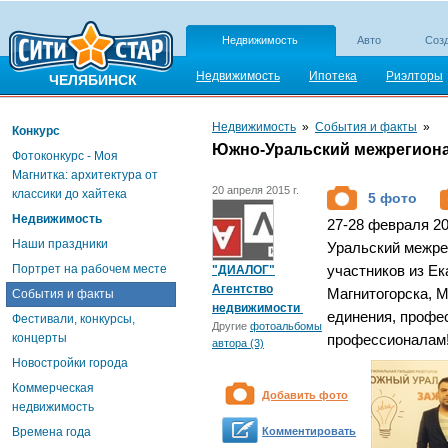
Недвижимость
Авто
Созд
Недвижимость
Ипотека
Риэлторы
ЧЕЛЯБИНСК
Недвижимость
»
События и факты
»
Конкурс
Южно-Уральский межрегион
Фотоконкурс - Моя
Магнитка: архитектура от
20 апреля 2015 г.
классики до хайтека
5 фото
Недвижимость
27-28 февраля 2
Наши праздники
Уральский межре
Портрет на рабочем месте
"ДИАЛОГ"
участников из Ек
Агентство
Магнитогорска, 
События и факты
недвижимости
единения, профе
Фестивали, конкурсы,
Другие
фотоальбомы
концерты
профессионалам
автора (3)
Новостройки города
Коммерческая
Добавить фото
недвижимость
Времена года
Комментировать